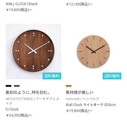
WALL CLOCK | Black
￥12,100(税込)～
￥19,800(税込)～
送料無料
送料無料
彫刻のように、時を刻む。
素材感が美しい
ARCHITECTMADE | アーキテクトメ
Hemverk | ヘンベルク
イド
Wall Clock ライトオーク Ø28cm
FJ Clock
￥19,800(税込)～
￥64,350(税込)～