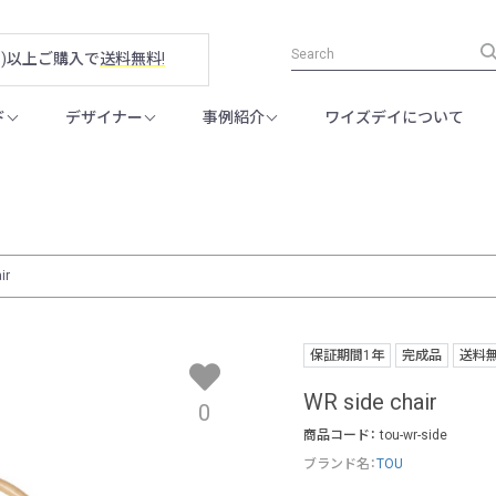
税別)以上ご購入で
送料無料!
ド
デザイナー
事例紹介
ワイズデイについて
ir
保証期間1年
完成品
送料
WR side chair
0
商品コード：
tou-wr-side
ブランド名：
TOU