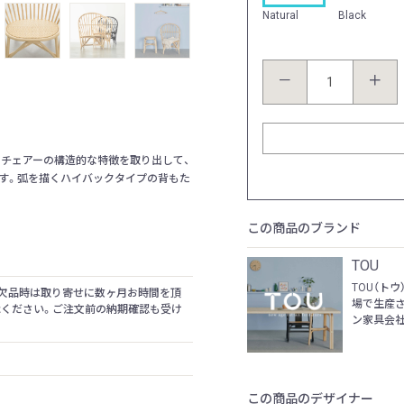
Natural
Black
－
＋
ーチェアーの構造的な特徴を取り出して、
す。弧を描くハイバックタイプの背もた
この商品のブランド
TOU
TOU（ト
ー欠品時は取り寄せに数ヶ月お時間を頂
場で生産
承ください。ご注文前の納期確認も受け
ン家具会社
この商品のデザイナー