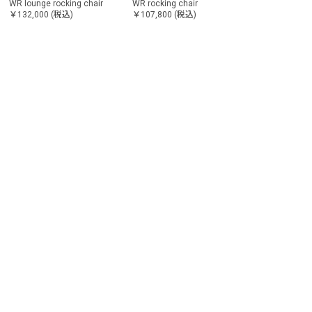
WR lounge rocking chair
WR rocking chair
￥132,000
(税込)
￥107,800
(税込)