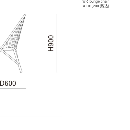
WR lounge chair
￥101,200
(税込)