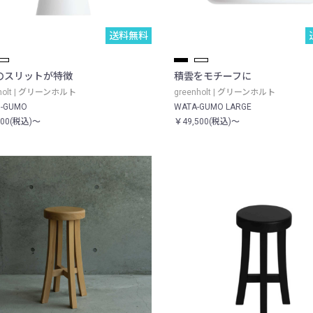
送料無料
のスリットが特徴
積雲をモチーフに
nholt | グリーンホルト
greenholt | グリーンホルト
U-GUMO
WATA-GUMO LARGE
800(税込)～
￥49,500(税込)～