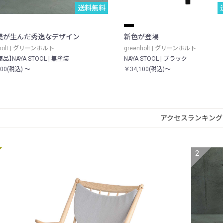
送料無料
美が生んだ秀逸なデザイン
新色が登場
nholt | グリーンホルト
greenholt | グリーンホルト
品】NAYA STOOL | 無塗装
NAYA STOOL | ブラック
700(税込) ～
￥34,100(税込)～
アクセスランキング