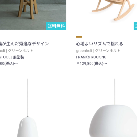
送料無料
美が生んだ秀逸なデザイン
心地よいリズムで揺れる
nholt | グリーンホルト
greenholt | グリーンホルト
STOOL | 無塗装
FRANK’s ROCKING
700(税込)～
￥129,800(税込)～