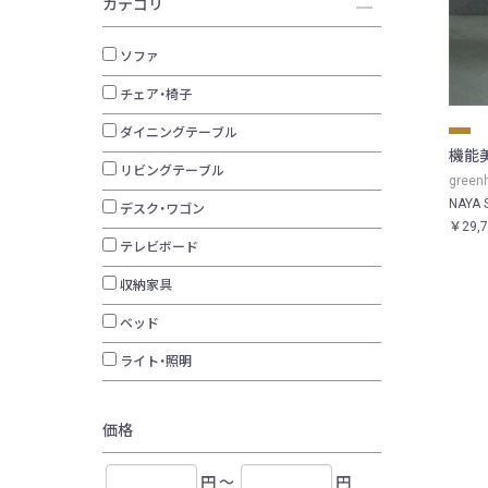
カテゴリ
ソファ
チェア・椅子
ダイニングテーブル
機能
リビングテーブル
gree
NAYA 
デスク・ワゴン
￥29,
テレビボード
収納家具
ベッド
ライト・照明
価格
円 ～
円