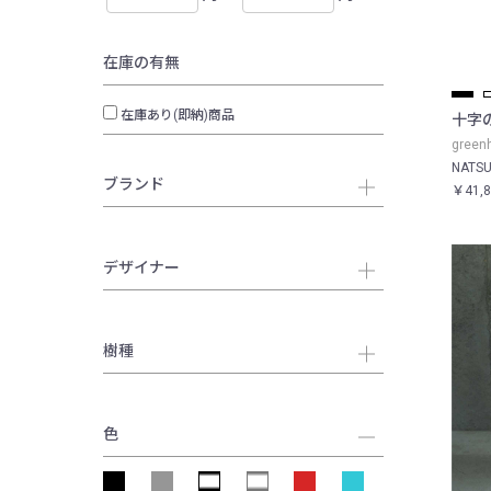
在庫の有無
在庫あり(即納)商品
十字
gree
NATS
ブランド
￥41,
デザイナー
樹種
色